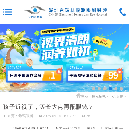
主页
>
屈光矫视
>
小儿近视
>
孩子近视了，等长大点再配眼镜？
来源：希玛眼科
2025-09-10 16:07:58
281