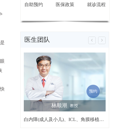
自助预约
医保政策
就诊流程
护
医生团队
是
眼
恢
快
预约
林顺潮
詹行楷
教授
白内障(成人及小儿)、ICL、角膜移植、黄斑及视网膜手术、屈光矫视、青光眼