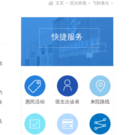
>
>
>
主页
屈光矫视
飞秒激光
快捷服务
就
的
惠民活动
医生出诊表
来院路线
恢
具
。