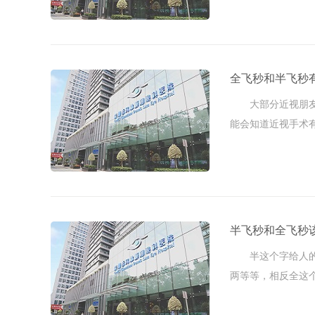
全飞秒和半飞秒
大部分近视朋友都
能会知道近视手术
手术，目前 ...
半飞秒和全飞秒
半这个字给人的第
两等等，相反全这
全。 因为这 ...