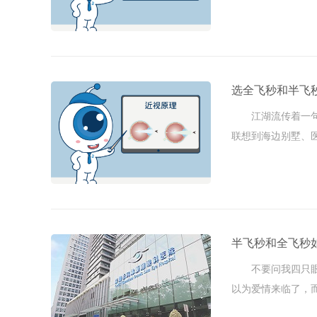
上全字，从 ...
选全飞秒和半飞
江湖流传着一句话
联想到海边别墅、医
快乐。 ......
半飞秒和全飞秒
不要问我四只眼是
以为爱情来临了，
是不知不觉 ...