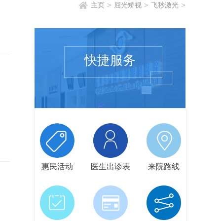
>
>
>
主页
屈光矫视
飞秒激光
快捷服务
惠民活动
医生出诊表
来院路线