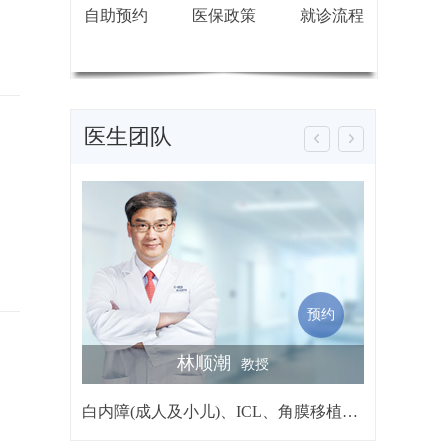
自助预约
医保政策
就诊流程
医生团队
预约
林顺潮
詹行楷
教授
白内障(成人及小儿)、ICL、角膜移植、黄斑及视网膜手术、屈光矫视、青光眼