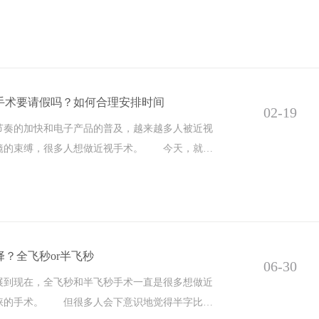
手术要请假吗？如何合理安排时间
02-19
的加快和电子产品的普及，越来越多人被近视
镜的束缚，很多人想做近视手术。 今天，就和
？全飞秒or半飞秒
06-30
现在，全飞秒和半飞秒手术一直是很多想做近
睐的手术。 但很多人会下意识地觉得半字比不