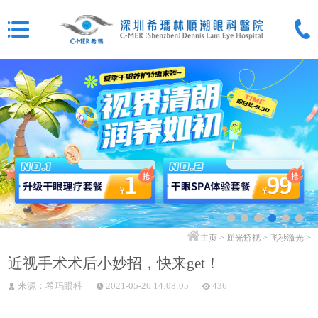
主页
>
屈光矫视
>
飞秒激光
>
近视手术术后小妙招，快来get！
来源：希玛眼科
2021-05-26 14:08:05
436