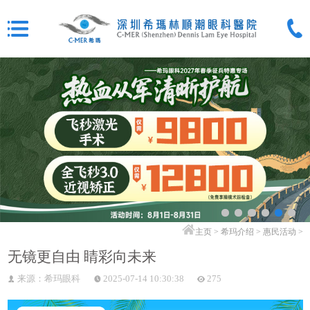
主页
>
希玛介绍
>
惠民活动
>
无镜更自由 睛彩向未来
来源：希玛眼科
2025-07-14 10:30:38
275